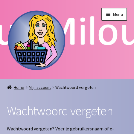
Ga
Ga
Menu
door
naar
naar
de
navigatie
inhoud
Home
Home
Mijn account
Wachtwoord vergeten
Afrekenen
Wachtwoord vergeten
Algemene voorwaarden
Blog
Wachtwoord vergeten? Voer je gebruikersnaam of e-