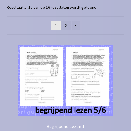
Resultaat 1–12 van de 16 resultaten wordt getoond
Contact
Homepagina
1
2
Mijn account
Privacy Policy
Winkelmand
Winkel
Begrijpend Lezen 1