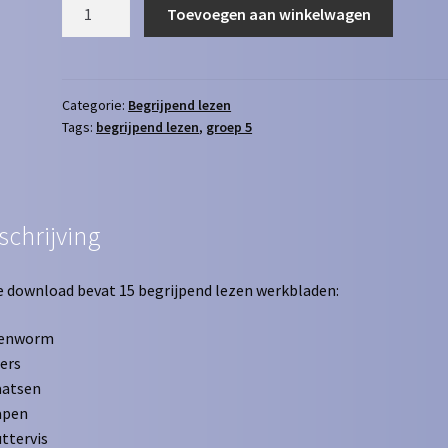
Begrijpend
Toevoegen aan winkelwagen
Lezen
5
aantal
Categorie:
Begrijpend lezen
Tags:
begrijpend lezen
,
groep 5
schrijving
 download bevat 15 begrijpend lezen werkbladen:
enworm
ers
aatsen
apen
ttervis