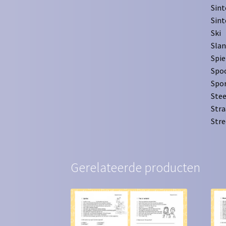
Sint
Sint
Ski
Sla
Spie
Spo
Spo
Stee
Stra
Stre
Gerelateerde producten