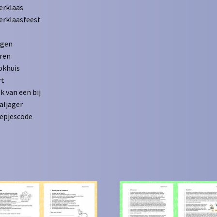
erklaas
erklaasfeest
ngen
ren
okhuis
rt
k van een bij
aljager
epjescode