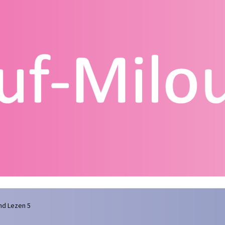
g
Contact
Homepagina
Mijn account
Privacy Policy
Winkelmand
nd Lezen 5