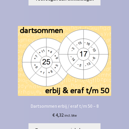
Dartsommen erbij / eraf t/m 50 – 8
€
4,32
incl. btw