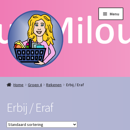
Ga
Ga
Menu
door
naar
naar
de
navigatie
inhoud
Home
Home
Groep 4
Rekenen
Erbij / Eraf
Afrekenen
Erbij / Eraf
Algemene voorwaarden
Blog