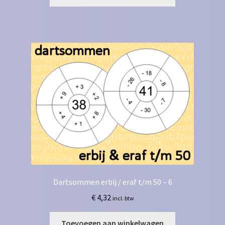
Dartsommen erbij / eraf t/m 50 – 6
€
4,32
incl. btw
Toevoegen aan winkelwagen