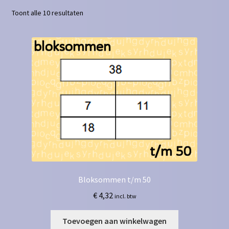
Toont alle 10 resultaten
Contact
Homepagina
Mijn account
Privacy Policy
Winkelmand
Winkel
Bloksommen t/m 50
€
4,32
incl. btw
Toevoegen aan winkelwagen