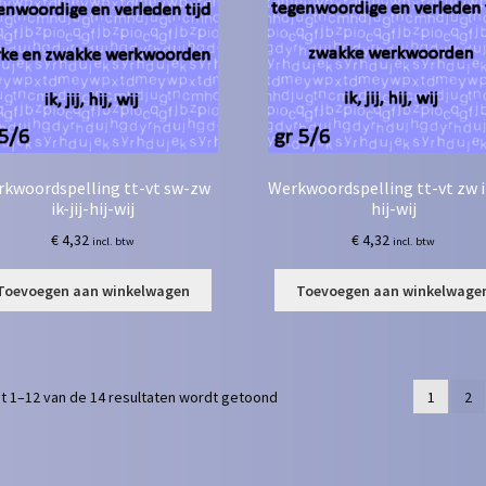
kwoordspelling tt-vt sw-zw
Werkwoordspelling tt-vt zw ik
ik-jij-hij-wij
hij-wij
€
4,32
€
4,32
incl. btw
incl. btw
Toevoegen aan winkelwagen
Toevoegen aan winkelwage
t 1–12 van de 14 resultaten wordt getoond
1
2