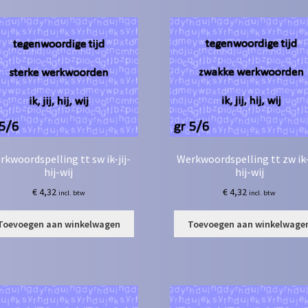
rkwoordspelling tt sw ik-jij-
Werkwoordspelling tt zw ik-j
hij-wij
hij-wij
€
4,32
€
4,32
incl. btw
incl. btw
Toevoegen aan winkelwagen
Toevoegen aan winkelwage