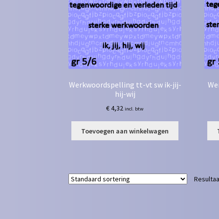
Werkwoordspelling tt-vt sw ik-jij-
Wer
hij-wij
€
4,32
incl. btw
Toevoegen aan winkelwagen
Resultaa