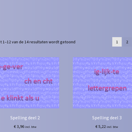
t 1–12 van de 14 resultaten wordt getoond
1
2
Spelling deel 2
Spelling deel 3
€
3,96
€
5,22
incl. btw
incl. btw