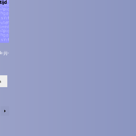
-jij-
n