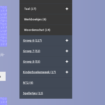
Taal
(17)
Werkboekjes
(6)
Woordenschat
(14)
Groep 6
(117)
Groep 7
(52)
ij-
Groep 8
(53)
Kinderboekenweek
(17)
n
NT2
(6)
Spelletjes
(12)