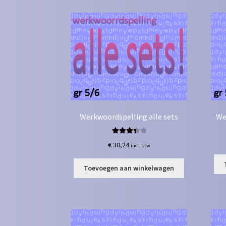
Werkwoordspelling alle sets
We
Gewaard
€
30,24
incl. btw
eerd
3.50
uit 5
Toevoegen aan winkelwagen