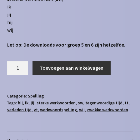
ik
jij
hij
wij
Let op: De downloads voor groep 5 en 6 zijn hetzelfde.
Werkwoordspelling
Toevoegen aan winkelwagen
alle
sets
aantal
Categorie:
Spelling
Tags:
hij
,
ik
,
jij
,
sterke werkwoorden
,
sw
,
tegenwoordige tijd
,
tt
,
verleden tijd
,
vt
,
werkwoordspelling
,
wij
,
zwakke werkwoorden