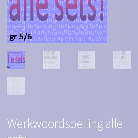
Contact
Homepagina
Mijn account
Privacy Policy
Winkelmand
Winkel
Werkwoordspelling alle