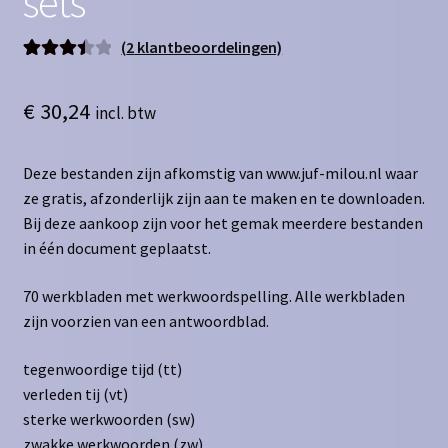
sets
(
2
klantbeoordelingen)
Gewaard
2
eerd
3.50
€
30,24
incl. btw
op 5
gebaseer
d op
Deze bestanden zijn afkomstig van www.juf-milou.nl waar
klant
ze gratis, afzonderlijk zijn aan te maken en te downloaden.
waarderi
Bij deze aankoop zijn voor het gemak meerdere bestanden
ngen
in één document geplaatst.
70 werkbladen met werkwoordspelling. Alle werkbladen
zijn voorzien van een antwoordblad.
tegenwoordige tijd (tt)
verleden tij (vt)
sterke werkwoorden (sw)
zwakke werkwoorden (zw)