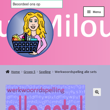
Ga
Ga
Menu
door
naar
naar
de
navigatie
inhoud
Home
Home
Groep 5
Spelling
Werkwoordspelling alle sets
Afrekenen
Algemene voorwaarden
Blog