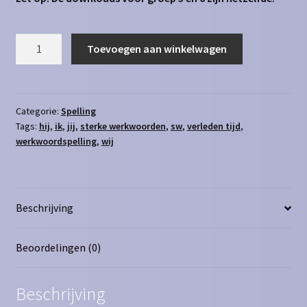
Werkwoordspelling
Toevoegen aan winkelwagen
vt
sw
ik-
jij-
Categorie:
Spelling
Tags:
hij
,
ik
,
jij
,
sterke werkwoorden
,
sw
,
verleden tijd
,
hij-
werkwoordspelling
,
wij
wij
aantal
Beschrijving
Beoordelingen (0)
Beschrijving