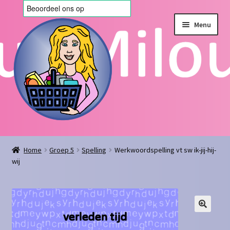
Ga
Ga
Menu
door
naar
naar
de
navigatie
inhoud
Home
Home
Groep 5
Spelling
Werkwoordspelling vt sw ik-jij-hij-
wij
Afrekenen
Algemene voorwaarden
Blog