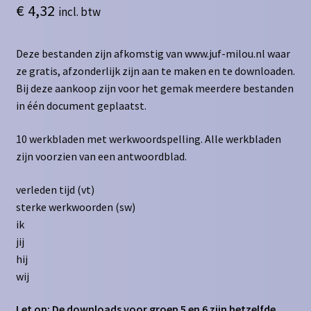
€
4,32
incl. btw
Deze bestanden zijn afkomstig van www.juf-milou.nl waar
ze gratis, afzonderlijk zijn aan te maken en te downloaden.
Bij deze aankoop zijn voor het gemak meerdere bestanden
in één document geplaatst.
10 werkbladen met werkwoordspelling. Alle werkbladen
zijn voorzien van een antwoordblad.
verleden tijd (vt)
sterke werkwoorden (sw)
ik
jij
hij
wij
Let op: De downloads voor groep 5 en 6 zijn hetzelfde.