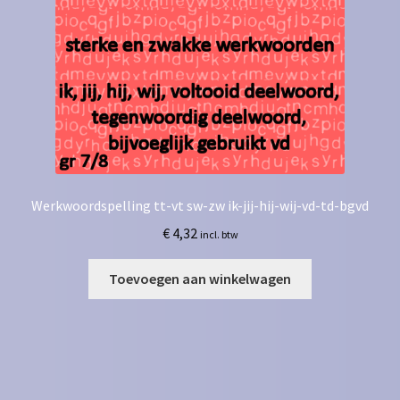
Werkwoordspelling tt-vt sw-zw ik-jij-hij-wij-vd-td-bgvd
€
4,32
incl. btw
Toevoegen aan winkelwagen