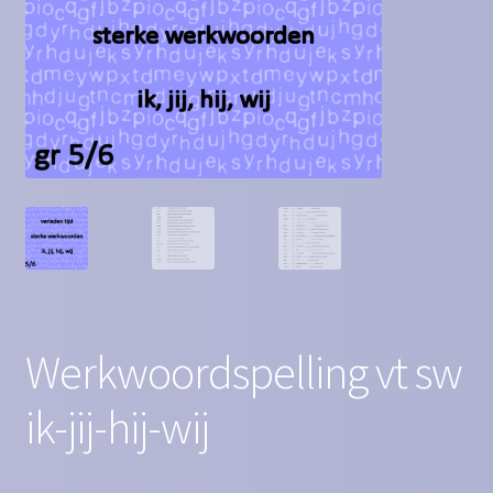
Contact
Homepagina
Mijn account
Privacy Policy
Winkelmand
Winkel
Werkwoordspelling vt sw
ik-jij-hij-wij