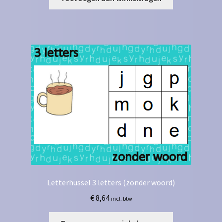
Letterhussel 3 letters (zonder woord)
€
8,64
incl. btw