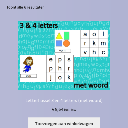
Toont alle 6 resultaten
Contact
Homepagina
Mijn account
Privacy Policy
Winkelmand
Winkel
Letterhussel 3 en 4 letters (met woord)
€
8,64
incl. btw
Toevoegen aan winkelwagen