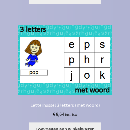
Letterhussel 3 letters (met woord)
€
8,64
incl. btw
Toevoegen aan winkelwagen