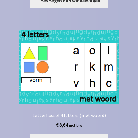
Toevoegen aan winkelwagen
Letterhussel 4 letters (met woord)
€
8,64
incl. btw