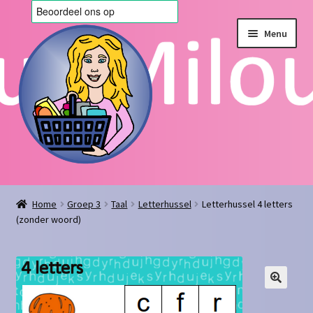
Ga
Ga
Menu
door
naar
naar
de
navigatie
inhoud
Home
Home
Groep 3
Taal
Letterhussel
Letterhussel 4 letters
(zonder woord)
Afrekenen
Algemene voorwaarden
Blog