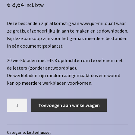
€
8,64
incl. btw
Deze bestanden zijn afkomstig van www.juf-milou.nl waar
ze gratis, afzonderlijk zijn aan te maken en te downloaden.
Bij deze aankoop zijn voor het gemak meerdere bestanden
in één document geplaatst.
20 werkbladen met elk 8 opdrachten om te oefenen met
de letters (zonder antwoordblad).
De werkbladen zijn random aangemaakt dus een woord
kan op meerdere werkbladen voorkomen.
Letterhussel
Toevoegen aan winkelwagen
4
letters
(zonder
woord)
Categorie:
Letterhussel