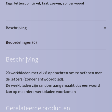
Tags:
letters
,
omcirkel
,
taal
,
zoeken
,
zonder woord
aantal
Beschrijving
Beoordelingen (0)
Beschrijving
20 werkbladen met elk 8 opdrachten om te oefenen met
de letters (zonder antwoordblad).
De werkbladen zijn random aangemaakt dus een woord
kan op meerdere werkbladen voorkomen.
Gerelateerde producten