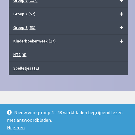
Groep 6
(117)
Groep 7
(52)
Groep 8
(53)
Kinderboekenweek
(17)
NT2
(6)
Spelletjes
(12)
Nieuw voor groep 4 - 48 werkbladen begrijpend lezen
© Juf Milou Webshop 2026
met antwoordbladen.
Privacy Policy
Gebouwd met WooCommerce
.
Negeren