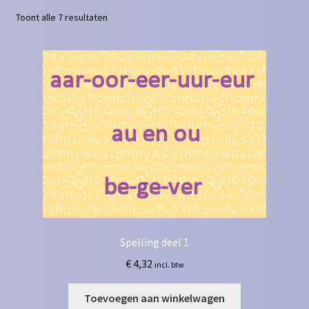
Toont alle 7 resultaten
Contact
Homepagina
Mijn account
Privacy Policy
Winkelmand
Winkel
Spelling deel 1
€
4,32
incl. btw
Toevoegen aan winkelwagen