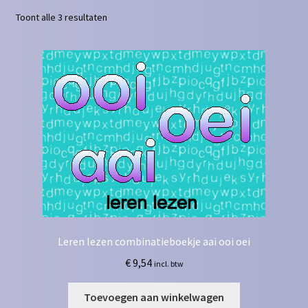
Toont alle 3 resultaten
Contact
Homepagina
Mijn account
Privacy Policy
Winkelmand
Winkel
Leren lezen combinatieboekje aai ooi oei
€
9,54
incl. btw
Toevoegen aan winkelwagen