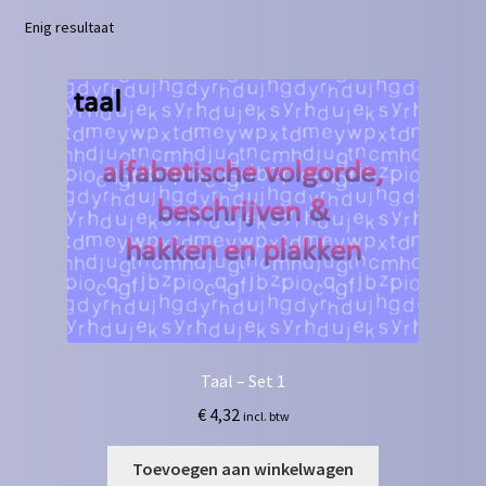
Enig resultaat
Contact
Homepagina
Mijn account
Privacy Policy
Winkelmand
Winkel
Taal – Set 1
€
4,32
incl. btw
Toevoegen aan winkelwagen