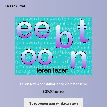
Enig resultaat
Contact
Homepagina
Mijn account
Privacy Policy
Winkelmand
Winkel
Leren lezen combinatieboekje n t ee b oo
€
29,07
incl. btw
Toevoegen aan winkelwagen