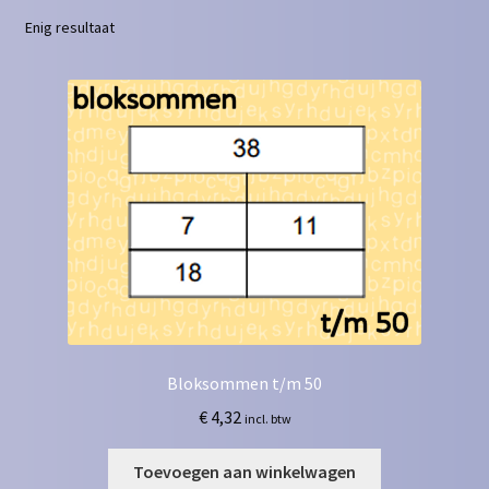
Enig resultaat
Contact
Homepagina
Mijn account
Privacy Policy
Winkelmand
Winkel
Bloksommen t/m 50
€
4,32
incl. btw
Toevoegen aan winkelwagen