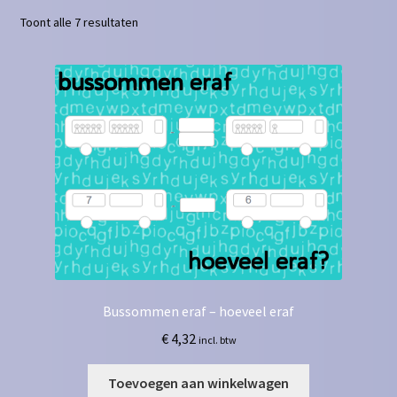
Toont alle 7 resultaten
Contact
Homepagina
Mijn account
Privacy Policy
Winkelmand
Winkel
Bussommen eraf – hoeveel eraf
€
4,32
incl. btw
Toevoegen aan winkelwagen