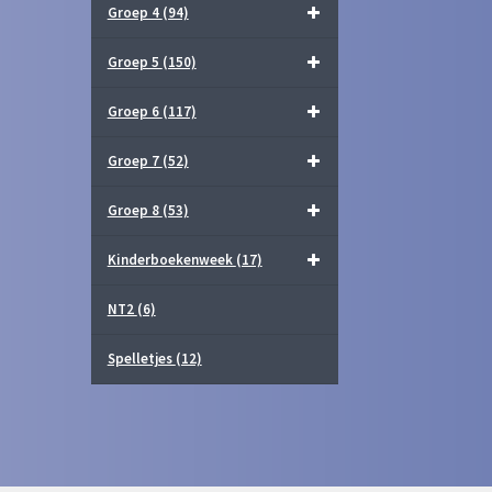
Groep 4
(94)
Groep 5
(150)
Groep 6
(117)
Groep 7
(52)
Groep 8
(53)
Kinderboekenweek
(17)
NT2
(6)
Spelletjes
(12)