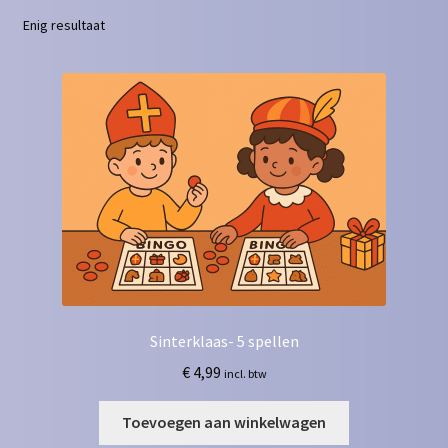
Enig resultaat
Contact
Homepagina
Mijn account
Privacy Policy
Winkelmand
Winkel
Sinterklaas- 5 spellen
€
4,99
incl. btw
Toevoegen aan winkelwagen