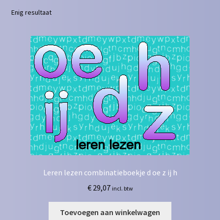
Enig resultaat
Contact
Homepagina
Mijn account
Privacy Policy
Winkelmand
Winkel
Leren lezen combinatieboekje d oe z ij h
€
29,07
incl. btw
Toevoegen aan winkelwagen