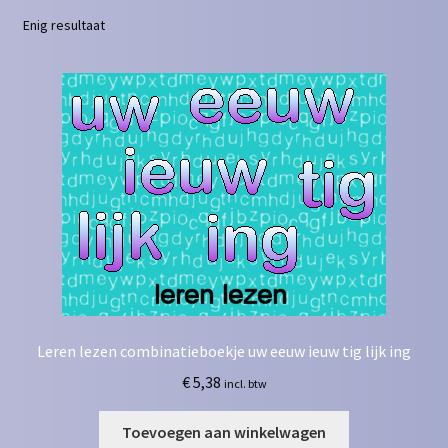
Enig resultaat
Contact
Homepagina
Mijn account
Privacy Policy
Winkelmand
Winkel
Leren lezen combinatieboekje uw eeuw ieuw tig lijk ing
€
5,38
incl. btw
Toevoegen aan winkelwagen