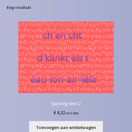
Enig resultaat
Contact
Homepagina
Mijn account
Privacy Policy
Winkelmand
Winkel
Spelling deel 2
€
4,32
incl. btw
Toevoegen aan winkelwagen