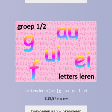
Letters leren [ set ] g – au – ui – f – ei
€
19,87
incl. btw
Toevoegen aan winkelwagen