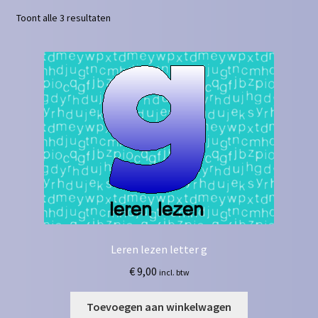
Toont alle 3 resultaten
Contact
Homepagina
Mijn account
Privacy Policy
Winkelmand
Winkel
Leren lezen letter g
€
9,00
incl. btw
Toevoegen aan winkelwagen