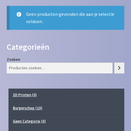
Contact
Geen producten gevonden die aan je selectie
voldoen.
Homepagina
Mijn account
Categorieën
Privacy Policy
Zoeken
Winkelmand
Winkel
3D Printen
(0)
Burgerschap
(10)
Geen Categorie
(0)