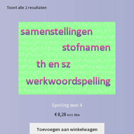
Toont alle 2 resultaten
Contact
Homepagina
Mijn account
Privacy Policy
Winkelmand
Winkel
Spelling deel 4
€
8,28
incl. btw
Toevoegen aan winkelwagen