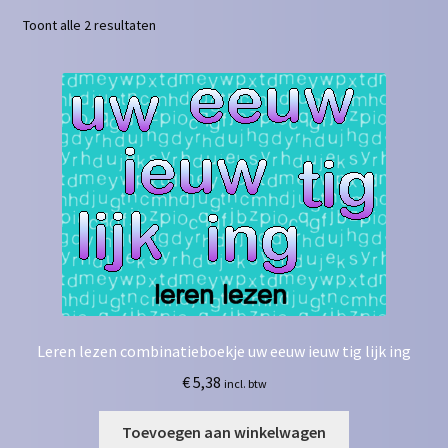
Toont alle 2 resultaten
Contact
Homepagina
Mijn account
Privacy Policy
Winkelmand
Winkel
Leren lezen combinatieboekje uw eeuw ieuw tig lijk ing
€
5,38
incl. btw
Toevoegen aan winkelwagen