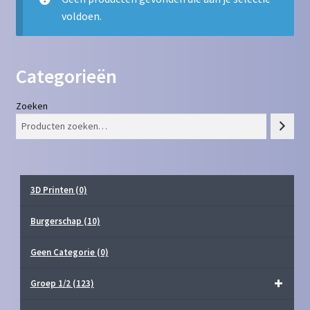
voldoen.
Contact
Homepagina
Categorieën
Mijn account
Zoeken
Privacy Policy
Winkelmand
3D Printen
(0)
Winkel
Burgerschap
(10)
Geen Categorie
(0)
Groep 1/2
(123)