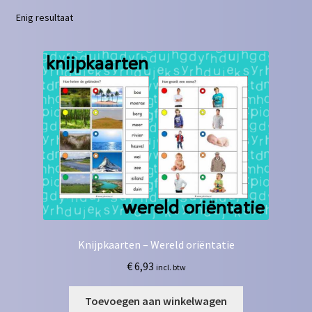
Enig resultaat
Contact
Homepagina
Mijn account
Privacy Policy
Winkelmand
Winkel
Knijpkaarten – Wereld oriëntatie
€
6,93
incl. btw
Toevoegen aan winkelwagen