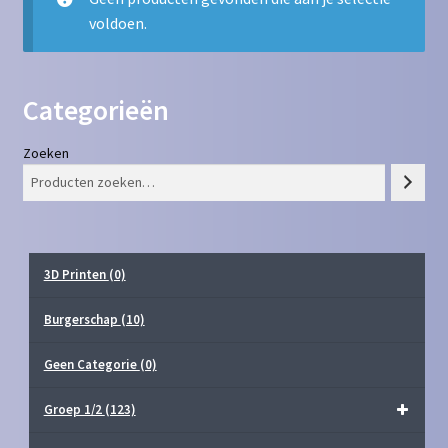
voldoen.
Contact
Homepagina
Categorieën
Mijn account
Zoeken
Privacy Policy
Winkelmand
3D Printen
(0)
Winkel
Burgerschap
(10)
Geen Categorie
(0)
Groep 1/2
(123)