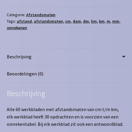
mm
t/m
Categorie:
Afstandsmaten
Tags:
afstand
,
afstandsmaten
,
cm
,
dam
,
dm
,
hm
,
km
,
m
,
mm
,
km
omrekenen
aantal
Beschrijving
Beoordelingen (0)
Beschrijving
Alle 60 werkbladen met afstandsmaten van cm t/m km,
elk werkblad heeft 30 opdrachten en is voorzien van een
omrekentabel. Bij elk werkblad zit ook een antwoordblad.