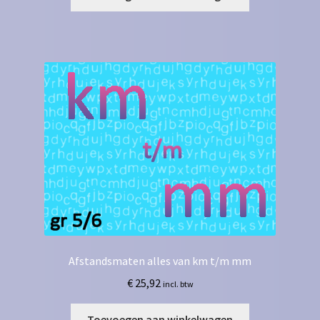
Afstandsmaten alles van km t/m mm
€
25,92
incl. btw
Toevoegen aan winkelwagen