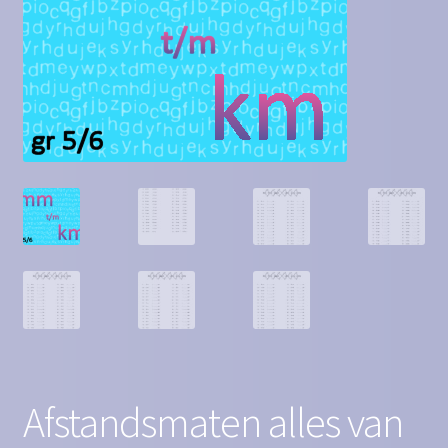
Contact
Homepagina
Mijn account
Privacy Policy
Winkelmand
Winkel
Afstandsmaten alles van