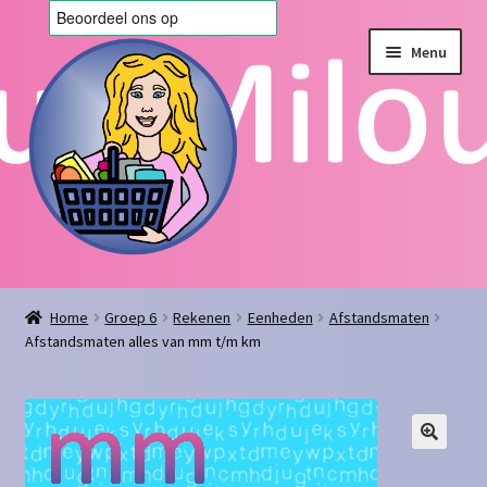
Ga
Ga
Menu
door
naar
naar
de
navigatie
inhoud
Home
Home
Groep 6
Rekenen
Eenheden
Afstandsmaten
Afstandsmaten alles van mm t/m km
Afrekenen
Algemene voorwaarden
Blog