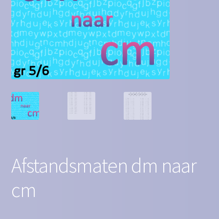
Contact
Homepagina
Mijn account
Privacy Policy
Winkelmand
Winkel
Afstandsmaten dm naar
cm