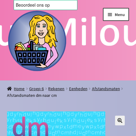
Ga
Ga
Menu
door
naar
naar
de
navigatie
inhoud
Home
Home
Groep 6
Rekenen
Eenheden
Afstandsmaten
Afstandsmaten dm naar cm
Afrekenen
Algemene voorwaarden
Blog