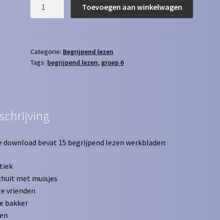
Begrijpend
Toevoegen aan winkelwagen
Lezen
1
aantal
Categorie:
Begrijpend lezen
Tags:
begrijpend lezen
,
groep 6
schrijving
 download bevat 15 begrijpend lezen werkbladen:
tiek
huit met muisjes
e vrienden
de bakker
ren