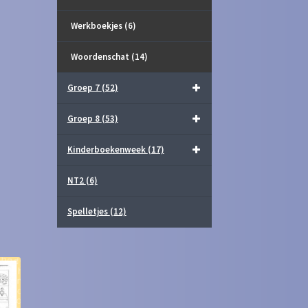
Werkboekjes
(6)
Woordenschat
(14)
Groep 7
(52)
Groep 8
(53)
Kinderboekenweek
(17)
NT2
(6)
Spelletjes
(12)