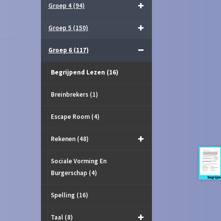
Groep 4
(94)
Groep 5
(150)
Groep 6
(117)
Begrijpend Lezen
(16)
Breinbrekers
(1)
Escape Room
(4)
Rekenen
(48)
Sociale Vorming En
Burgerschap
(4)
Spelling
(16)
Taal
(8)