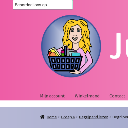
Ga
Ga
door
naar
naar
de
navigatie
inhoud
Mijn account
Winkelmand
Contact
Home
Afrekenen
Algemene voorwaarden
Blo
Home
Groep 6
Begrijpend lezen
Begrijpe