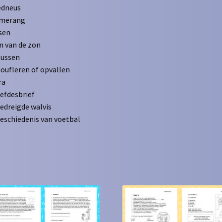
edneus
merang
sen
n van de zon
tussen
ufleren of opvallen
ra
iefdesbrief
edreigde walvis
eschiedenis van voetbal