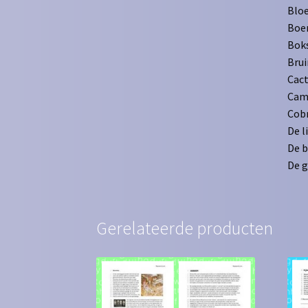
Blo
Boe
Bok
Brui
Cac
Camo
Cob
De l
De b
De g
Gerelateerde producten