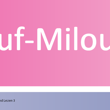
g
Contact
Homepagina
Mijn account
Privacy Policy
Winkelmand
nd Lezen 3