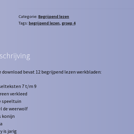
3
aantal
Categorie:
Begrijpend lezen
Tags:
begrijpend lezen
,
groep 4
schrijving
 download bevat 12 begrijpend lezen werkbladen:
elteksten 7 t/m 9
reen verkleed
e speeltuin
l de weerwolf
 konijn
a
y is jarig