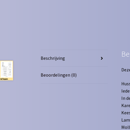
Be
Beschrijving
Deze
Beoordelingen (0)
Huss
Iede
In d
Kare
Kees
Lam
Moll