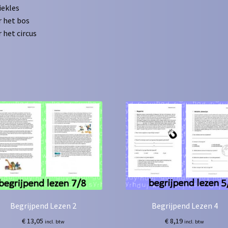
ekles
 het bos
 het circus
Begrijpend Lezen 2
Begrijpend Lezen 4
€
13,05
€
8,19
incl. btw
incl. btw