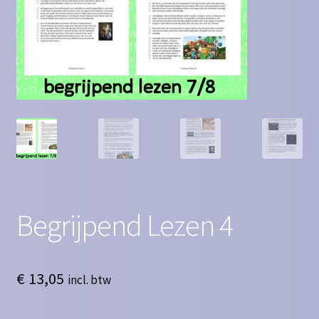
Contact
Homepagina
Mijn account
Privacy Policy
Winkelmand
Winkel
Begrijpend Lezen 4
€
13,05
incl. btw