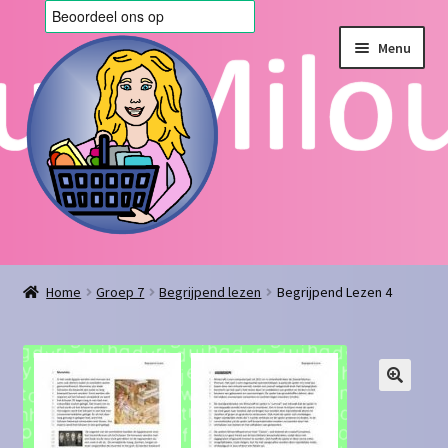
Ga
Ga
Menu
door
naar
naar
de
navigatie
inhoud
Home
Home
Groep 7
Begrijpend lezen
Begrijpend Lezen 4
Afrekenen
Algemene voorwaarden
Blog