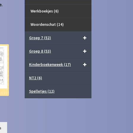
e.
Werkboekjes
(6)
Woordenschat
(14)
Groep 7
(52)
Groep 8
(53)
Kinderboekenweek
(17)
NT2
(6)
Spelletjes
(12)
n