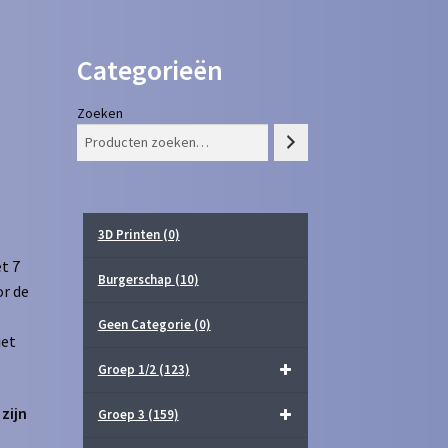
Categorieën
Zoeken
3D Printen
(0)
t 7
Burgerschap
(10)
or de
Geen Categorie
(0)
iet
Groep 1/2
(123)
zijn
Groep 3
(159)