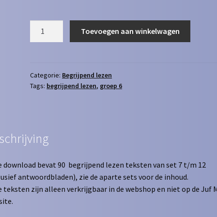
Begrijpend
Toevoegen aan winkelwagen
Lezen
set
7
t/m
Categorie:
Begrijpend lezen
Tags:
begrijpend lezen
,
groep 6
12
aantal
schrijving
 download bevat 90 begrijpend lezen teksten van set 7 t/m 12
lusief antwoordbladen), zie de aparte sets voor de inhoud.
 teksten zijn alleen verkrijgbaar in de webshop en niet op de Juf 
ite.