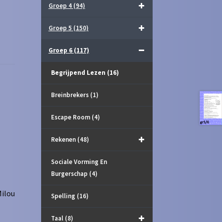
Groep 4
(94)
Groep 5
(150)
Groep 6
(117)
Begrijpend Lezen
(16)
Breinbrekers
(1)
Escape Room
(4)
Rekenen
(48)
Sociale Vorming En
Burgerschap
(4)
Milou
Spelling
(16)
Taal
(8)