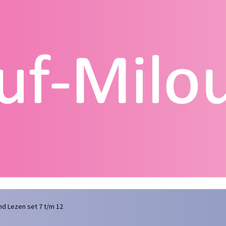
g
Contact
Homepagina
Mijn account
Privacy Policy
Winkelmand
nd Lezen set 7 t/m 12