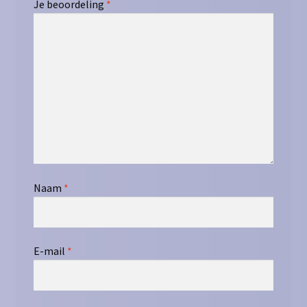
Je beoordeling
*
Naam
*
E-mail
*