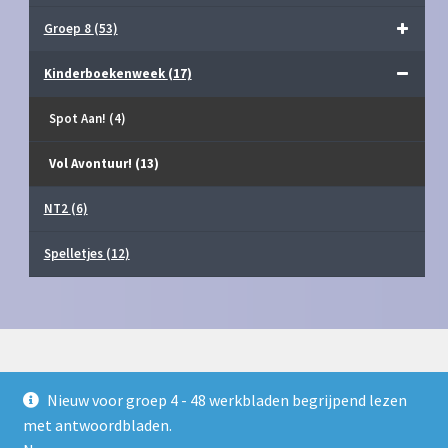
Groep 8
(53)
Kinderboekenweek
(17)
Spot Aan!
(4)
Vol Avontuur!
(13)
NT2
(6)
Spelletjes
(12)
Nieuw voor groep 4 - 48 werkbladen begrijpend lezen
© Juf Milou Webshop 2026
met antwoordbladen.
Privacy Policy
Gebouwd met WooCommerce
.