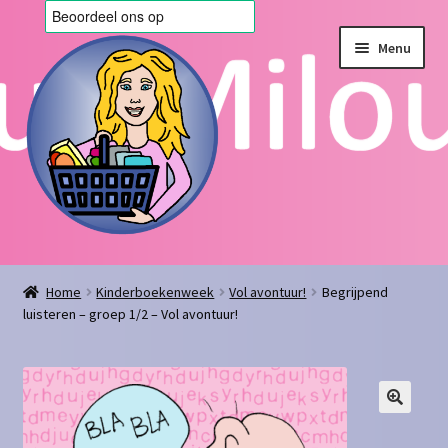
Ga
Ga
Menu
door
naar
naar
de
navigatie
inhoud
Home
Home
Kinderboekenweek
Vol avontuur!
Begrijpend
luisteren – groep 1/2 – Vol avontuur!
Afrekenen
Algemene voorwaarden
Blog