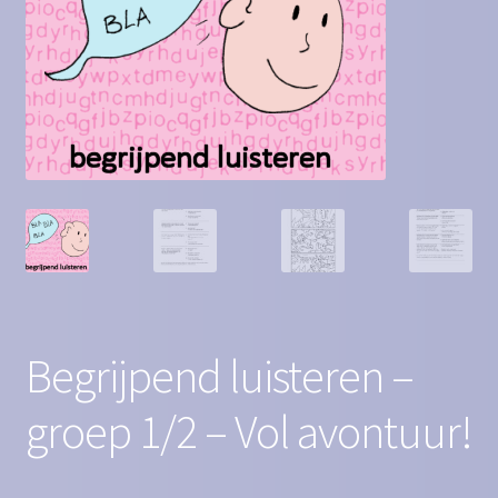
Contact
Homepagina
Mijn account
Privacy Policy
Winkelmand
Winkel
Begrijpend luisteren –
groep 1/2 – Vol avontuur!