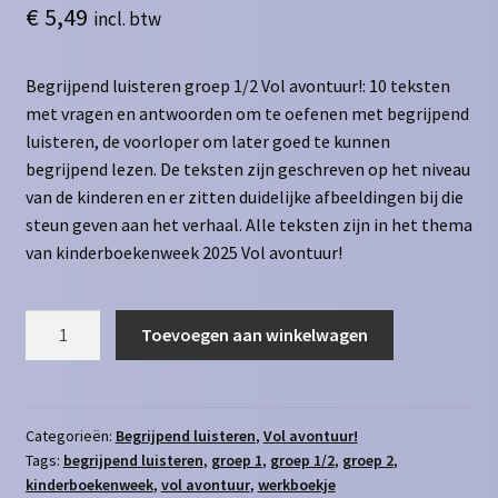
€
5,49
incl. btw
Begrijpend luisteren groep 1/2 Vol avontuur!: 10 teksten
met vragen en antwoorden om te oefenen met begrijpend
luisteren, de voorloper om later goed te kunnen
begrijpend lezen. De teksten zijn geschreven op het niveau
van de kinderen en er zitten duidelijke afbeeldingen bij die
steun geven aan het verhaal. Alle teksten zijn in het thema
van kinderboekenweek 2025 Vol avontuur!
Begrijpend
Toevoegen aan winkelwagen
luisteren
-
groep
1/2
Categorieën:
Begrijpend luisteren
,
Vol avontuur!
Tags:
begrijpend luisteren
,
groep 1
,
groep 1/2
,
groep 2
,
-
kinderboekenweek
,
vol avontuur
,
werkboekje
Vol