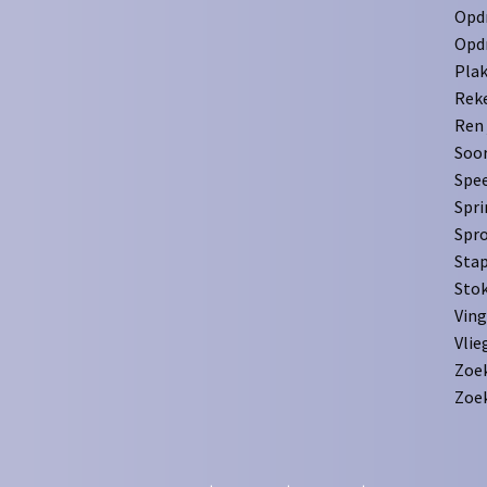
Opd
Opd
Plak
Rek
Ren 
Soor
Spee
Spr
Spr
Stap
Stok
Ving
Vli
Zoek
Zoek