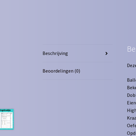
Be
Beschrijving
Deze
Beoordelingen (0)
Ball
Bek
Dob
Eier
High
Kraa
Oef
Opd