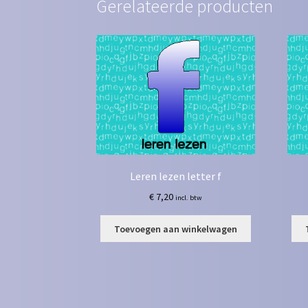
Gerelateerde producten
Leren lezen letter f
€
7,20
incl. btw
Toevoegen aan winkelwagen