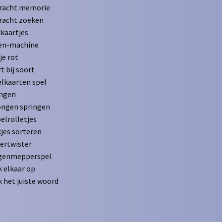
racht memorie
racht zoeken
kaartjes
en-machine
je rot
t bij soort
lkaarten spel
ingen
ongen springen
elrolletjes
jes sorteren
ertwister
egenmepperspel
 elkaar op
 het juiste woord