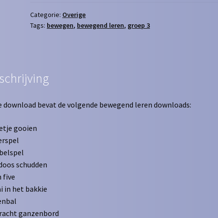
Categorie:
Overige
Tags:
bewegen
,
bewegend leren
,
groep 3
schrijving
 download bevat de volgende bewegend leren downloads:
etje gooien
erspel
belspel
doos schudden
 five
i in het bakkie
enbal
racht ganzenbord