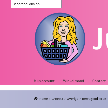
Ga
Ga
door
naar
naar
de
navigatie
inhoud
Mijn account
Winkelmand
Contact
Home
Afrekenen
Algemene voorwaarden
Blo
Home
Groep 3
Overige
Bewegend leren