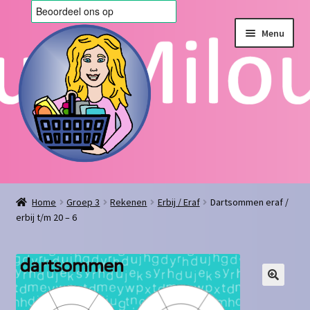
Ga
Ga
Menu
door
naar
naar
de
navigatie
inhoud
Home
Home
Groep 3
Rekenen
Erbij / Eraf
Dartsommen eraf /
erbij t/m 20 – 6
Afrekenen
Algemene voorwaarden
Blog