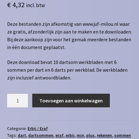
€
4,32
incl. btw
Deze bestanden zijn afkomstig van www.juf-milou.nl waar
ze gratis, afzonderlijk zijn aan te maken en te downloaden.
Bij deze aankoop zijn voor het gemak meerdere bestanden
in één document geplaatst.
Deze download bevat 10 dartsom werkbladen met 6
sommen per dart en 6 darts per werkblad. De werkbladen
zijn inclusief antwoordbladen.
Dartsommen
Toevoegen aan winkelwagen
eraf
/
erbij
t/m
Categorie:
Erbij / Eraf
Tags:
dart
,
dartsommen
,
eraf
,
erbij
,
min
,
plus
,
rekenen
,
sommen
20