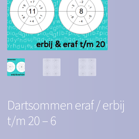
Contact
Homepagina
Mijn account
Privacy Policy
Winkelmand
Winkel
Dartsommen eraf / erbij
t/m 20 – 6