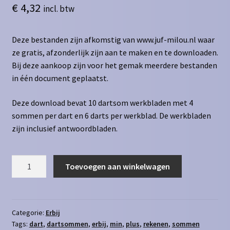
€
4,32
incl. btw
Deze bestanden zijn afkomstig van www.juf-milou.nl waar
ze gratis, afzonderlijk zijn aan te maken en te downloaden.
Bij deze aankoop zijn voor het gemak meerdere bestanden
in één document geplaatst.
Deze download bevat 10 dartsom werkbladen met 4
sommen per dart en 6 darts per werkblad. De werkbladen
zijn inclusief antwoordbladen.
Dartsommen
Toevoegen aan winkelwagen
erbij
t/m
50
-
Categorie:
Erbij
Tags:
dart
,
dartsommen
,
erbij
,
min
,
plus
,
rekenen
,
sommen
6