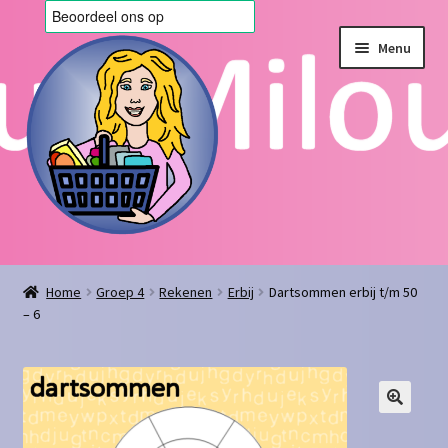
Ga
Ga
Menu
door
naar
naar
de
navigatie
inhoud
Home
Home
Groep 4
Rekenen
Erbij
Dartsommen erbij t/m 50
– 6
Afrekenen
Algemene voorwaarden
Blog