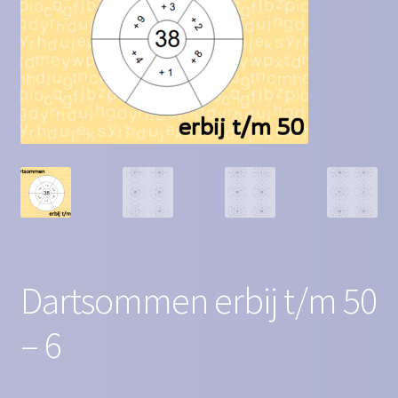
Contact
Homepagina
Mijn account
Privacy Policy
Winkelmand
Winkel
Dartsommen erbij t/m 50
– 6