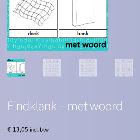
Contact
Homepagina
Mijn account
Privacy Policy
Winkelmand
Winkel
Eindklank – met woord
€
13,05
incl. btw