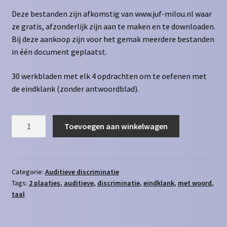
Deze bestanden zijn afkomstig van www.juf-milou.nl waar
ze gratis, afzonderlijk zijn aan te maken en te downloaden.
Bij deze aankoop zijn voor het gemak meerdere bestanden
in één document geplaatst.
30 werkbladen met elk 4 opdrachten om te oefenen met
de eindklank (zonder antwoordblad).
Eindklank
Toevoegen aan winkelwagen
-
met
woord
aantal
Categorie:
Auditieve discriminatie
Tags:
2 plaatjes
,
auditieve
,
discriminatie
,
eindklank
,
met woord
,
taal