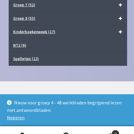
Groep 7
(52)
Groep 8
(53)
Kinderboekenweek
(17)
NT2
(6)
Spelletjes
(12)
Nieuw voor groep 4 - 48 werkbladen begrijpend lezen
© Juf Milou Webshop 2026
met antwoordbladen.
Privacy Policy
Gebouwd met WooCommerce
.
Negeren
0