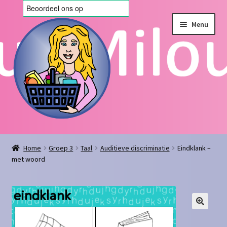
Ga
Ga
Menu
door
naar
naar
de
navigatie
inhoud
Home
Home
Groep 3
Taal
Auditieve discriminatie
Eindklank –
met woord
Afrekenen
Algemene voorwaarden
Blog