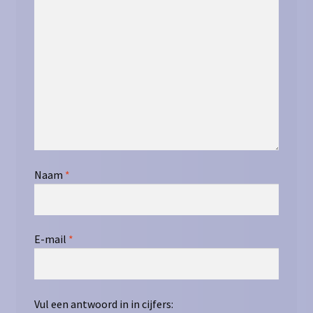
Naam
*
E-mail
*
Vul een antwoord in in cijfers: