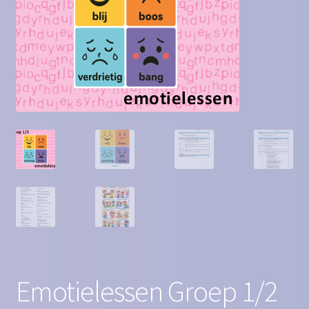
Contact
Homepagina
Mijn account
Privacy Policy
Winkelmand
Winkel
Emotielessen Groep 1/2