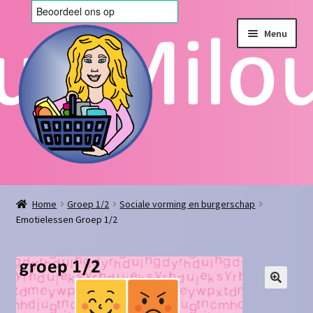
Ga
Ga
Menu
door
naar
naar
de
navigatie
inhoud
Home
Home
Groep 1/2
Sociale vorming en burgerschap
Emotielessen Groep 1/2
Afrekenen
Algemene voorwaarden
Blog