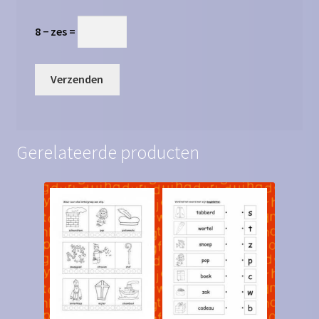
8 − zes =
Gerelateerde producten