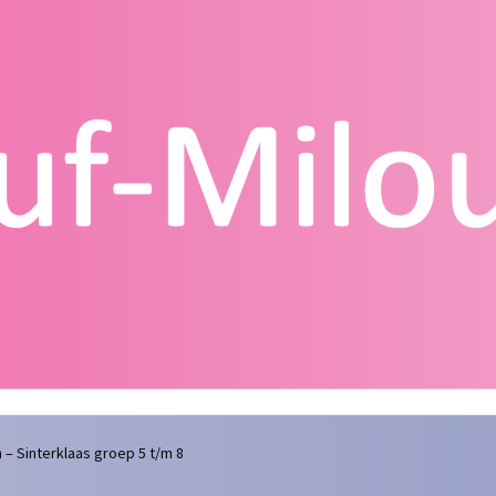
g
Contact
Homepagina
Mijn account
Privacy Policy
Winkelmand
– Sinterklaas groep 5 t/m 8