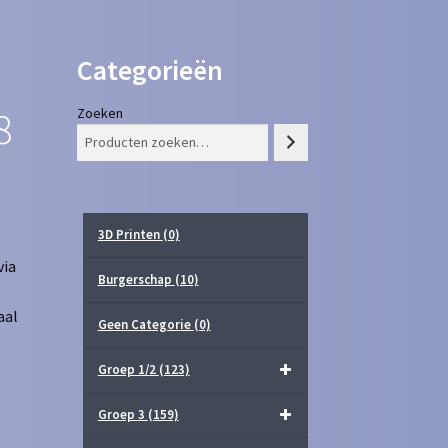
Categorieën
8
Zoeken
3D Printen
(0)
via
Burgerschap
(10)
aal
Geen Categorie
(0)
Groep 1/2
(123)
Groep 3
(159)