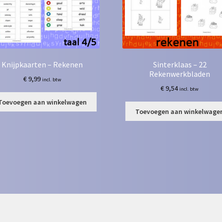
Knijpkaarten – Rekenen
Sinterklaas – 22
Rekenwerkbladen
€
9,99
incl. btw
€
9,54
incl. btw
Toevoegen aan winkelwagen
Toevoegen aan winkelwage