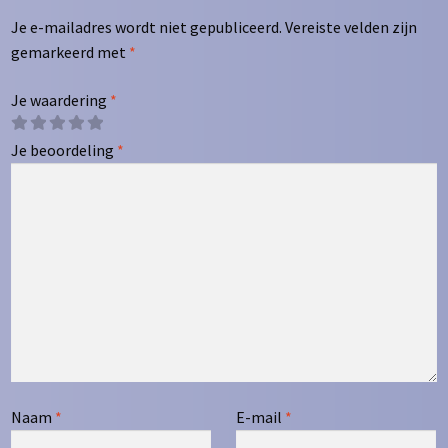
Je e-mailadres wordt niet gepubliceerd.
Vereiste velden zijn
gemarkeerd met
*
Je waardering
*
Je beoordeling
*
Naam
*
E-mail
*