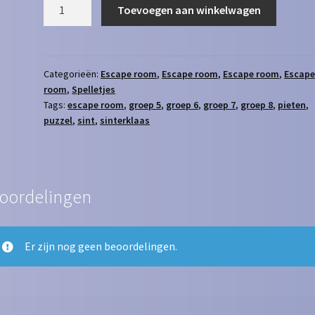
Escape
Toevoegen aan winkelwagen
room
-
Sinterklaas
groep
Categorieën:
Escape room
,
Escape room
,
Escape room
,
Escap
room
,
Spelletjes
5
Tags:
escape room
,
groep 5
,
groep 6
,
groep 7
,
groep 8
,
pieten
,
t/m
puzzel
,
sint
,
sinterklaas
8
aantal
oordelingen
Er zijn nog geen beoordelingen.