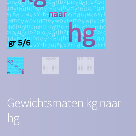
Contact
Homepagina
Mijn account
Privacy Policy
Winkelmand
Winkel
Gewichtsmaten kg naar
hg