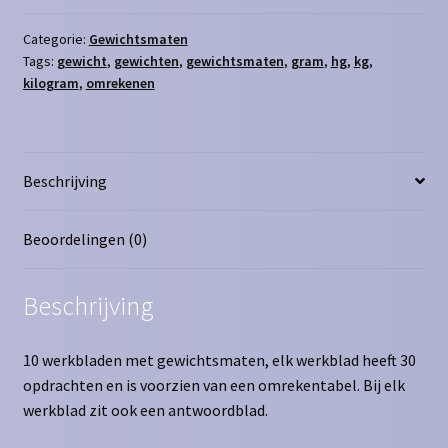
hg
aantal
Categorie:
Gewichtsmaten
Tags:
gewicht
,
gewichten
,
gewichtsmaten
,
gram
,
hg
,
kg
,
kilogram
,
omrekenen
Beschrijving
Beoordelingen (0)
Beschrijving
10 werkbladen met gewichtsmaten, elk werkblad heeft 30
opdrachten en is voorzien van een omrekentabel. Bij elk
werkblad zit ook een antwoordblad.