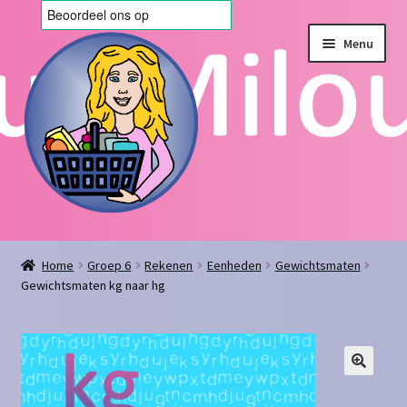
Ga
Ga
Menu
door
naar
naar
de
navigatie
inhoud
Home
Home
Groep 6
Rekenen
Eenheden
Gewichtsmaten
Gewichtsmaten kg naar hg
Afrekenen
Algemene voorwaarden
Blog