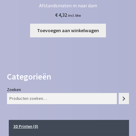
Afstandsmaten m naar dam
€
4,32
incl. btw
Toevoegen aan winkelwagen
Categorieën
Zoeken
3D Printen
(0)