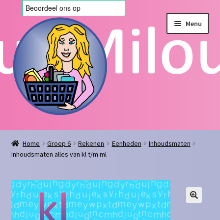
Ga
Ga
Menu
door
naar
naar
de
navigatie
inhoud
Home
Home
Groep 6
Rekenen
Eenheden
Inhoudsmaten
Inhoudsmaten alles van kl t/m ml
Afrekenen
Algemene voorwaarden
Blog