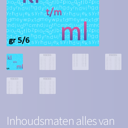
Contact
Homepagina
Mijn account
Privacy Policy
Winkelmand
Winkel
Inhoudsmaten alles van