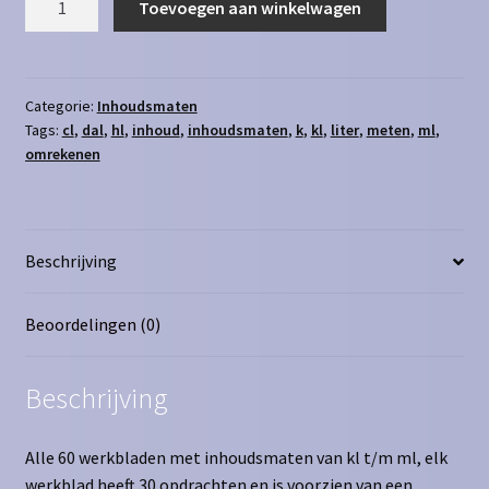
Toevoegen aan winkelwagen
alles
van
kl
t/m
Categorie:
Inhoudsmaten
Tags:
cl
,
dal
,
hl
,
inhoud
,
inhoudsmaten
,
k
,
kl
,
liter
,
meten
,
ml
,
ml
omrekenen
aantal
Beschrijving
Beoordelingen (0)
Beschrijving
Alle 60 werkbladen met inhoudsmaten van kl t/m ml, elk
werkblad heeft 30 opdrachten en is voorzien van een