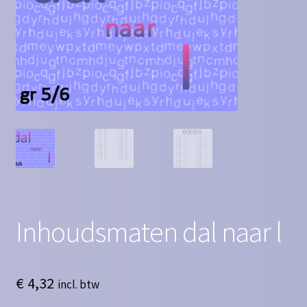
Contact
Homepagina
Mijn account
Privacy Policy
Winkelmand
Winkel
Inhoudsmaten dal naar l
€
4,32
incl. btw