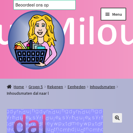
Ga
Ga
Menu
door
naar
naar
de
navigatie
inhoud
Home
Home
Groep 5
Rekenen
Eenheden
Inhoudsmaten
Inhoudsmaten dal naar l
Afrekenen
Algemene voorwaarden
Blog