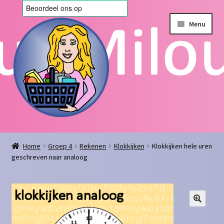
Ga
Ga
Menu
door
naar
naar
de
navigatie
inhoud
Home
Home
Groep 4
Rekenen
Klokkijken
Klokkijken hele uren
geschreven naar analoog
Afrekenen
Algemene voorwaarden
Blog