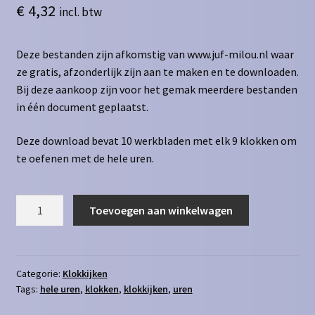
€
4,32
incl. btw
Deze bestanden zijn afkomstig van www.juf-milou.nl waar
ze gratis, afzonderlijk zijn aan te maken en te downloaden.
Bij deze aankoop zijn voor het gemak meerdere bestanden
in één document geplaatst.
Deze download bevat 10 werkbladen met elk 9 klokken om
te oefenen met de hele uren.
Klokkijken
Toevoegen aan winkelwagen
hele
uren
geschreven
naar
Categorie:
Klokkijken
Tags:
hele uren
,
klokken
,
klokkijken
,
uren
analoog
aantal