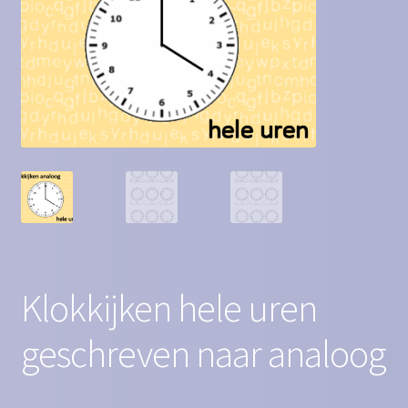
Contact
Homepagina
Mijn account
Privacy Policy
Winkelmand
Winkel
Klokkijken hele uren
geschreven naar analoog