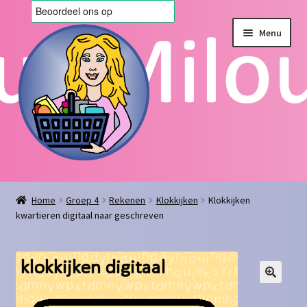
Ga
Ga
Menu
door
naar
naar
de
navigatie
inhoud
Home
Home
Groep 4
Rekenen
Klokkijken
Klokkijken
kwartieren digitaal naar geschreven
Afrekenen
Algemene voorwaarden
Blog