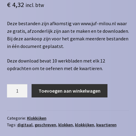
€
4,32
incl. btw
Deze bestanden zijn afkomstig van www.juf-milou.nl waar
ze gratis, afzonderlijk zijn aan te maken en te downloaden.
Bij deze aankoop zijn voor het gemak meerdere bestanden
in één document geplaatst.
Deze download bevat 10 werkbladen met elk 12
opdrachten om te oefenen met de kwartieren.
Klokkijken
Toevoegen aan winkelwagen
kwartieren
digitaal
naar
geschreven
Categorie:
Klokkijken
Tags:
digitaal
,
geschreven
,
klokken
,
klokkijken
,
kwartieren
aantal