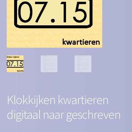
Contact
Homepagina
Mijn account
Privacy Policy
Winkelmand
Winkel
Klokkijken kwartieren
digitaal naar geschreven