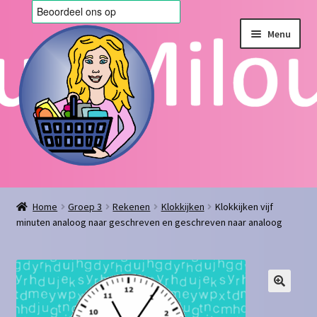
Ga
Ga
Menu
door
naar
naar
de
navigatie
inhoud
Home
Home
Groep 3
Rekenen
Klokkijken
Klokkijken vijf
minuten analoog naar geschreven en geschreven naar analoog
Afrekenen
Algemene voorwaarden
Blog