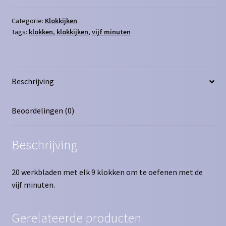
analoog
naar
Categorie:
Klokkijken
Tags:
klokken
,
klokkijken
,
vijf minuten
geschreven
en
geschreven
naar
Beschrijving
analoog
aantal
Beoordelingen (0)
Beschrijving
20 werkbladen met elk 9 klokken om te oefenen met de
vijf minuten.
Gerelateerde producten