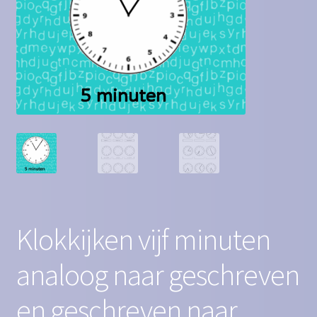
Contact
Homepagina
Mijn account
Privacy Policy
Winkelmand
Winkel
Klokkijken vijf minuten
analoog naar geschreven
en geschreven naar