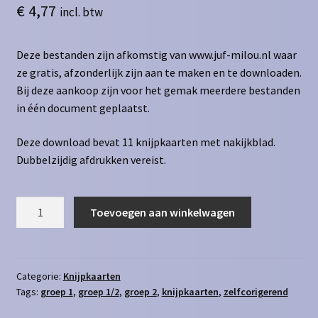
€
4,77
incl. btw
Deze bestanden zijn afkomstig van www.juf-milou.nl waar
ze gratis, afzonderlijk zijn aan te maken en te downloaden.
Bij deze aankoop zijn voor het gemak meerdere bestanden
in één document geplaatst.
Deze download bevat 11 knijpkaarten met nakijkblad.
Dubbelzijdig afdrukken vereist.
Knijpkaarten
Toevoegen aan winkelwagen
-
Algemene
kennis
aantal
Categorie:
Knijpkaarten
Tags:
groep 1
,
groep 1/2
,
groep 2
,
knijpkaarten
,
zelfcorigerend