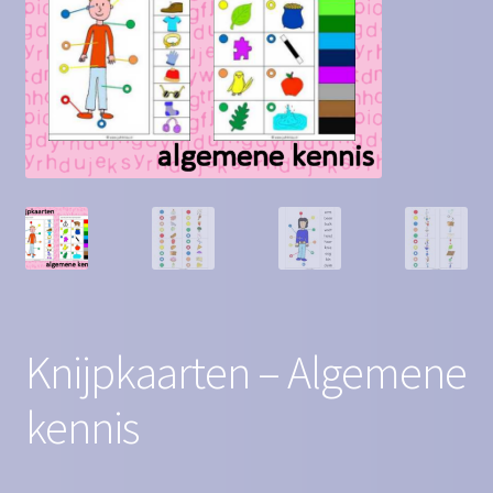
Contact
Homepagina
Mijn account
Privacy Policy
Winkelmand
Winkel
Knijpkaarten – Algemene
kennis