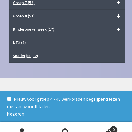
Groep 7
(52)
Groep 8
(53)
Kinderboekenweek
(17)
NT2
(6)
Spelletjes
(12)
Nieuw voor groep 4 - 48 werkbladen begrijpend lezen
© Juf Milou Webshop 2026
met antwoordbladen.
Privacy Policy
Gebouwd met WooCommerce
.
Negeren
0