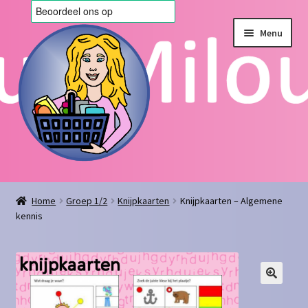
Ga
Ga
Menu
door
naar
naar
de
navigatie
inhoud
Home
Home
Groep 1/2
Knijpkaarten
Knijpkaarten – Algemene
kennis
Afrekenen
Algemene voorwaarden
Blog