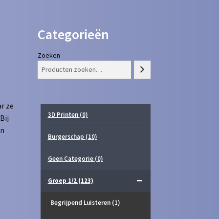
Categorieën
Zoeken
r ze
3D Printen
(0)
Bij
in
Burgerschap
(10)
Geen Categorie
(0)
Groep 1/2
(123)
Begrijpend Luisteren
(1)