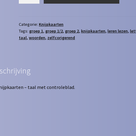
-
Taal
aantal
Categorie:
Knijpkaarten
Tags:
groep 1
,
groep 1/2
,
groep 2
,
knijpkaarten
,
leren lezen
,
let
taal
,
woorden
,
zelfcorigerend
schrijving
nijpkaarten – taal met controleblad.