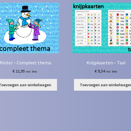
Winter – Compleet thema
Knijpkaarten – Taal
€
22,95
€
9,54
incl. btw
incl. btw
Toevoegen aan winkelwagen
Toevoegen aan winkelwage