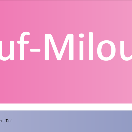
g
Contact
Homepagina
Mijn account
Privacy Policy
Winkelmand
n – Taal