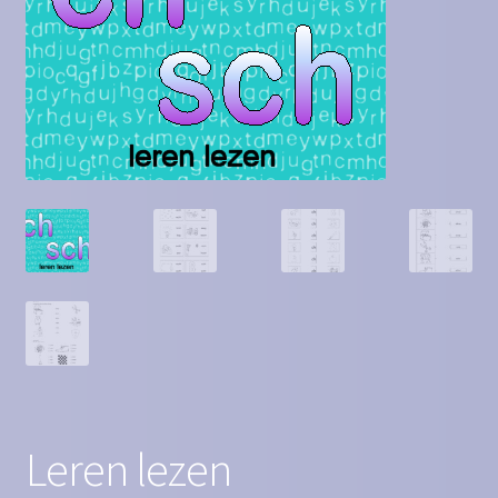
Contact
Homepagina
Mijn account
Privacy Policy
Winkelmand
Winkel
Leren lezen