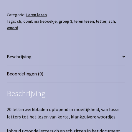
ch
sch
Categorie:
Leren lezen
Tags:
ch
,
combinatieboekje
,
groep 3
,
leren lezen
,
letter
,
sch
,
aantal
woord
Beschrijving
Beoordelingen (0)
Beschrijving
20 letterwerkbladen oplopend in moeilijkheid, van losse
letters tot het lezen van korte, klankzuivere woordjes.
Inhoud (voor de letters ch en sch zitten in het document