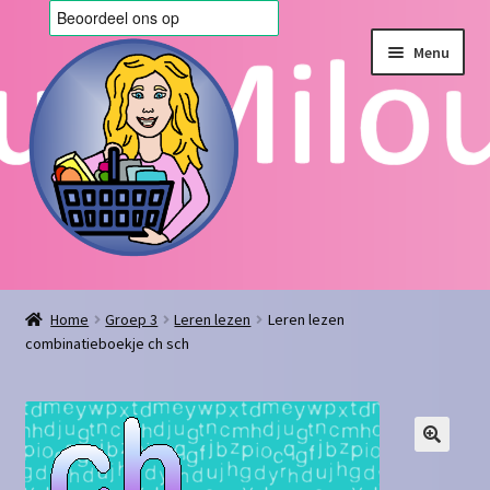
Ga
Ga
Menu
door
naar
naar
de
navigatie
inhoud
Home
Home
Groep 3
Leren lezen
Leren lezen
combinatieboekje ch sch
Afrekenen
Algemene voorwaarden
Blog