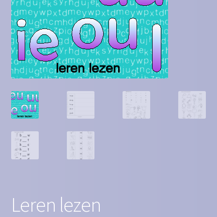
Contact
Homepagina
Mijn account
Privacy Policy
Winkelmand
Winkel
Leren lezen