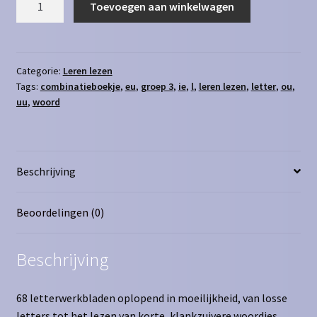
Toevoegen aan winkelwagen
lezen
combinatieboekje
eu
ie
Categorie:
Leren lezen
Tags:
combinatieboekje
,
eu
,
groep 3
,
ie
,
l
,
leren lezen
,
letter
,
ou
,
l
uu
,
woord
ou
uu
aantal
Beschrijving
Beoordelingen (0)
Beschrijving
68 letterwerkbladen oplopend in moeilijkheid, van losse
letters tot het lezen van korte, klankzuivere woordjes.