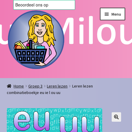
Ga
Ga
Menu
door
naar
naar
de
navigatie
inhoud
Home
Home
Groep 3
Leren lezen
Leren lezen
combinatieboekje eu ie l ou uu
Afrekenen
Algemene voorwaarden
Blog